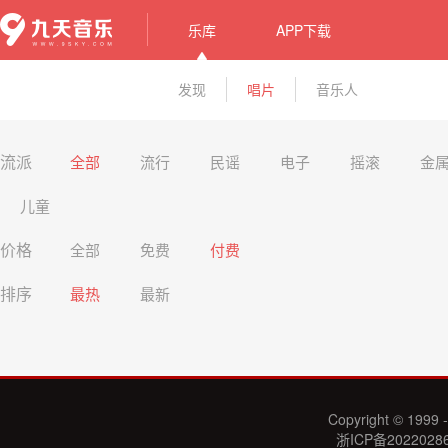
乐库
APP下载
发现
唱片
音乐人
流派
全部
流行
民谣
电子
摇滚
金
儿童
价格
全部
免费
付费
排序
最热
最新
Copyright © 1999 -
浙ICP备2022028